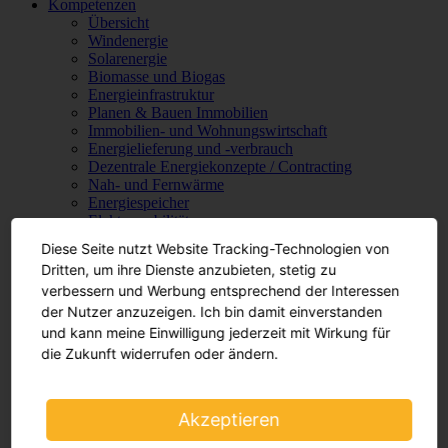
Kompetenzen
Übersicht
Windenergie
Solarenergie
Biomasse und Biogas
Energieinfrastruktur
Planen & Bauen Immobilien
Immobilien- und Wohnungswirtschaft
Energielieferung und -verbrauch
Dezentrale Energiekonzepte / Contracting
Nah- und Fernwärme
Energiespeicher
Elektromobilität
Wasserstoff
Diese Seite nutzt Website Tracking-Technologien von
Internationales
Dritten, um ihre Dienste anzubieten, stetig zu
Übersicht
verbessern und Werbung entsprechend der Interessen
Frankreich
Polen
der Nutzer anzuzeigen. Ich bin damit einverstanden
Spanien
und kann meine Einwilligung jederzeit mit Wirkung für
Österreich
die Zukunft widerrufen oder ändern.
Italien
Indonesien
Aktuelles
Akzeptieren
Übersicht
Vorträge