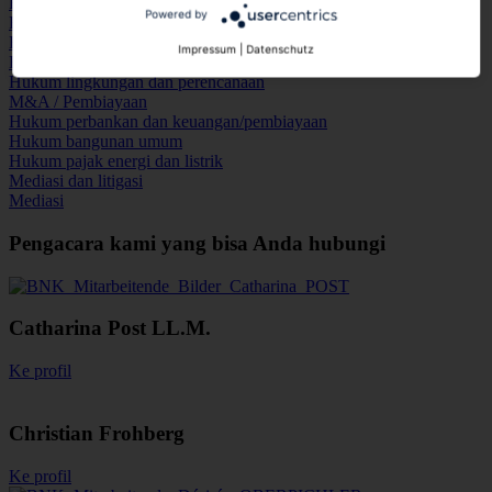
Hukum perusahaan
Powered by
Hukum real estat
Hukum bangunan pribadi
Impressum
|
Datenschutz
Hukum pasokan panas
Hukum lingkungan dan perencanaan
M&A / Pembiayaan
Hukum perbankan dan keuangan/pembiayaan
Hukum bangunan umum
Hukum pajak energi dan listrik
Mediasi dan litigasi
Mediasi
Pengacara kami yang bisa Anda hubungi
Catharina Post LL.M.
Ke profil
Christian Frohberg
Ke profil