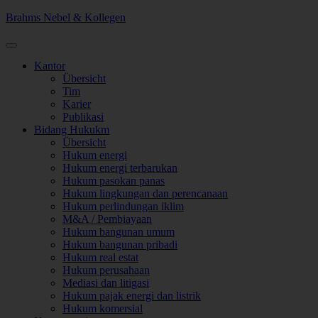
Brahms Nebel & Kollegen
Kantor
Übersicht
Tim
Karier
Publikasi
Bidang Hukukm
Übersicht
Hukum energi
Hukum energi terbarukan
Hukum pasokan panas
Hukum lingkungan dan perencanaan
Hukum perlindungan iklim
M&A / Pembiayaan
Hukum bangunan umum
Hukum bangunan pribadi
Hukum real estat
Hukum perusahaan
Mediasi dan litigasi
Hukum pajak energi dan listrik
Hukum komersial