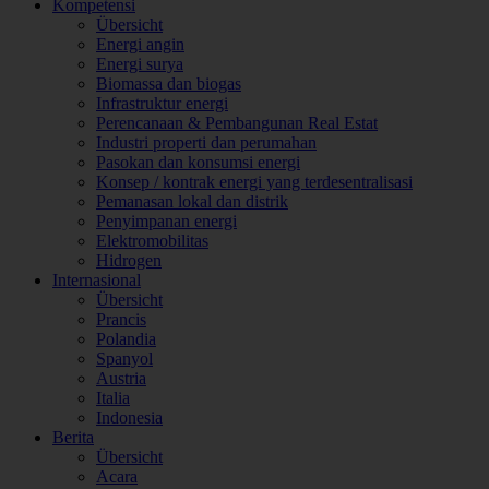
Kompetensi
Übersicht
Energi angin
Energi surya
Biomassa dan biogas
Infrastruktur energi
Perencanaan & Pembangunan Real Estat
Industri properti dan perumahan
Pasokan dan konsumsi energi
Konsep / kontrak energi yang terdesentralisasi
Pemanasan lokal dan distrik
Penyimpanan energi
Elektromobilitas
Hidrogen
Internasional
Übersicht
Prancis
Polandia
Spanyol
Austria
Italia
Indonesia
Berita
Übersicht
Acara