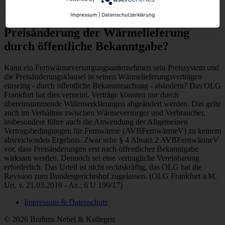
15.04.19
// Energierecht
Impressum
|
Datenschutzerklärung
Preisänderung der Wärmelieferung
durch öffentliche Bekanntgabe?
Kann ein Fernwärmeversorgungsunternehmen sein Preissystem und
die Preisänderungsklausel in seinen Wärmelieferungsverträgen
einseitig - durch öffentliche Bekanntmachung - abändern? Das OLG
Frankfurt hat dies verneint. Verträge könnten nur durch
übereinstimmende Willenserklärungen abgeändert werden. Das gelte
auch im Verhältnis zwischen Wärmeversorger und Verbraucher,
insbesondere führe auch die Anwendung der Allgemeinen
Vertragsbedingungen für Fernwärme (AVBFernwärmeV) zu keinem
abweichenden Ergebnis. Zwar sehe § 4 Absatz 2 AVBFernwärmeV
vor, dass Preisänderungen erst nach öffentlicher Bekanntgabe
wirksam werden. Dennoch sei eine vertragliche Vereinbarung
erforderlich. Das Urteil ist nicht rechtskräftig, das OLG hat die
Revision zum Bundesgerichtshof zugelassen. (OLG Frankfurt a.M.
Urt. v. 21.03.2019 - Az.: 6 U 190/17)
Impressum & Datenschutz
© 2026 Brahms Nebel & Kollegen