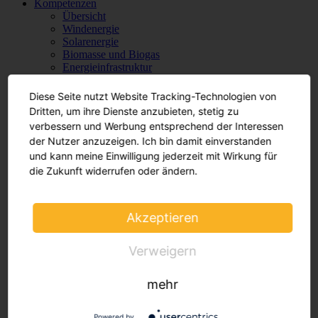
Kompetenzen
Übersicht
Windenergie
Solarenergie
Biomasse und Biogas
Energieinfrastruktur
Planen & Bauen Immobilien
Immobilien- und Wohnungswirtschaft
Diese Seite nutzt Website Tracking-Technologien von
Energielieferung und -verbrauch
Dritten, um ihre Dienste anzubieten, stetig zu
Dezentrale Energiekonzepte / Contracting
verbessern und Werbung entsprechend der Interessen
Nah- und Fernwärme
der Nutzer anzuzeigen. Ich bin damit einverstanden
Energiespeicher
und kann meine Einwilligung jederzeit mit Wirkung für
Elektromobilität
Wasserstoff
die Zukunft widerrufen oder ändern.
Internationales
Übersicht
Frankreich
Akzeptieren
Internationale Beratung
Aktuelles
Übersicht
Verweigern
Vorträge
Glossar
mehr
BWE Seminarreihe: Batteriegroßspeicher
Kontakt
Powered by